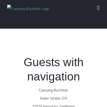
Skip
to
content
Guests with
navigation
Camping Buchholz
Kieler Straße 374
22525 Hamburg -Stellingen